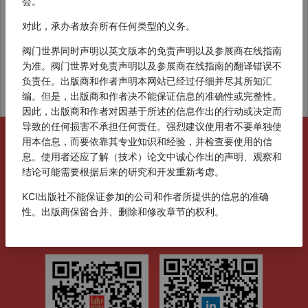
会。
展商列表
研讨会议程
对此，承办者放弃所有任何类型的义务。
阀门世界同时声明以英文版本的免责声明以及参展商在线指南
为准。阀门世界对免责声明以及参展商在线指南的翻译错误不
交通信息
更多信息
负责任。出版商和作者声明本网站已经过仔细并尽其所知汇
编。但是，出版商和作者决不能保证信息的准确性或完整性。
因此，出版商和作者对因基于所述的信息作出的行动或决定而
导致的任何损害不承担任何责任。强烈建议使用者不要单独使
获取更多信息请联系：
用本信息，而要依靠其专业知识和经验，并检查要使用的信
息。使用者还应了解（技术）论文中诚心作出的声明、观察和
研讨会：
vwasia.conf@kci-world.com
结论可能需要根据后来的研究和开发重新考虑。
博览会：
vwasia.expo@kci-world.com
KCI出版社不能保证参加的公司和作者所提供的信息的准确
性。出版商保留合并、删除和修改章节的权利。
联系电话：
021-6351-9609
出版商保留编辑和重新使用（部分）文章并以任何方式散布信
关注微信公众号和领英官方账号
息的权利。本出版物的任何部分未经出版商事先书面许可不得
复制、存储在某一检索系统中或以任何方式或方式（包括电
子、机械、影印、录制或其他方式）传送。
保留所有权利。© 2026 KCI Media Group B.V., The